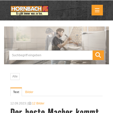
Medienmitteilungen
Pressemitteilungen
Downloads
Marktbilder
Alle
Über uns
Text
Bilder
HORNBACH als Unternehmen
12.09.2023 |
12 Bilder
Der beste Macher kommt