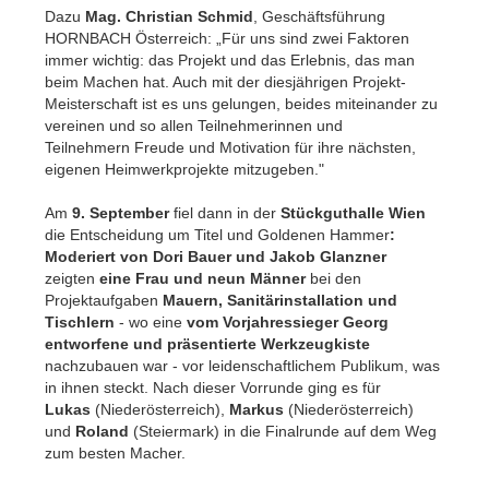
Dazu
Mag. Christian Schmid
, Geschäftsführung
HORNBACH Österreich: „Für uns sind zwei Faktoren
immer wichtig: das Projekt und das Erlebnis, das man
beim Machen hat. Auch mit der diesjährigen Projekt-
Meisterschaft ist es uns gelungen, beides miteinander zu
vereinen und so allen Teilnehmerinnen und
Teilnehmern Freude und Motivation für ihre nächsten,
eigenen Heimwerkprojekte mitzugeben."
Am
9. September
fiel dann in der
Stückguthalle Wien
die Entscheidung um Titel und Goldenen Hammer
:
Moderiert von Dori Bauer und Jakob Glanzner
zeigten
eine Frau und neun Männer
bei den
Projektaufgaben
Mauern, Sanitärinstallation und
Tischlern
-
wo eine
vom Vorjahressieger Georg
entworfene und präsentierte Werkzeugkiste
nachzubauen war -
vor leidenschaftlichem Publikum, was
in ihnen steckt. Nach dieser Vorrunde ging es für
Lukas
(Niederösterreich),
Markus
(Niederösterreich)
und
Roland
(Steiermark) in die Finalrunde auf dem Weg
zum besten Macher.