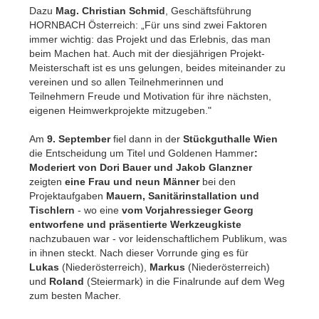
Dazu
Mag. Christian Schmid
, Geschäftsführung
HORNBACH Österreich: „Für uns sind zwei Faktoren
immer wichtig: das Projekt und das Erlebnis, das man
beim Machen hat. Auch mit der diesjährigen Projekt-
Meisterschaft ist es uns gelungen, beides miteinander zu
vereinen und so allen Teilnehmerinnen und
Teilnehmern Freude und Motivation für ihre nächsten,
eigenen Heimwerkprojekte mitzugeben."
Am
9. September
fiel dann in der
Stückguthalle Wien
die Entscheidung um Titel und Goldenen Hammer
:
Moderiert von Dori Bauer und Jakob Glanzner
zeigten
eine Frau und neun Männer
bei den
Projektaufgaben
Mauern, Sanitärinstallation und
Tischlern
-
wo eine
vom Vorjahressieger Georg
entworfene und präsentierte Werkzeugkiste
nachzubauen war -
vor leidenschaftlichem Publikum, was
in ihnen steckt. Nach dieser Vorrunde ging es für
Lukas
(Niederösterreich),
Markus
(Niederösterreich)
und
Roland
(Steiermark) in die Finalrunde auf dem Weg
zum besten Macher.