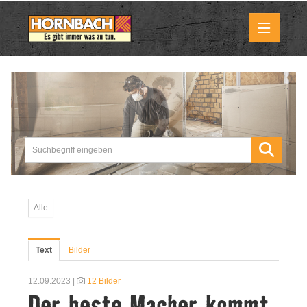
Medienmitteilungen
Pressemitteilungen
Downloads
Marktbilder
Alle
Über uns
Text
Bilder
HORNBACH als Unternehmen
12.09.2023 |
12 Bilder
Der beste Macher kommt