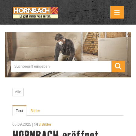
Medienmitteilungen
Pressemitteilungen
Downloads
Marktbilder
Alle
Über uns
Text
Bilder
HORNBACH als Unternehmen
05.09.2025 |
3 Bilder
HORNBACH eröffnet