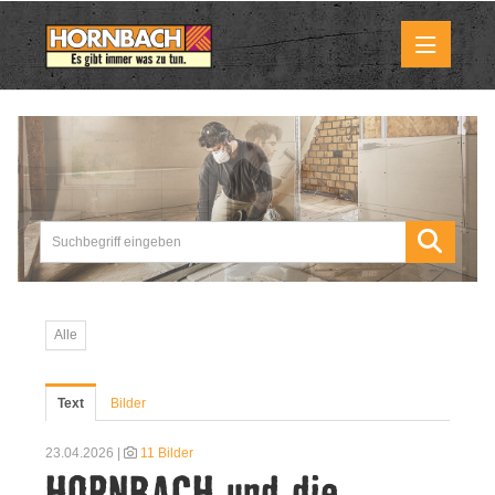
Medienmitteilungen
Pressemitteilungen
Downloads
Marktbilder
Alle
Über uns
Text
Bilder
HORNBACH als Unternehmen
23.04.2026 |
11 Bilder
HORNBACH und die