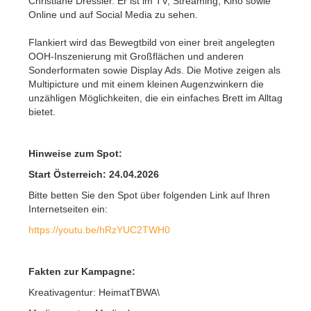
Christiane Dressler. Er ist im TV, Streaming, Kino sowie
Online und auf Social Media zu sehen.
Flankiert wird das Bewegtbild von einer breit angelegten
OOH-Inszenierung mit Großflächen und anderen
Sonderformaten sowie Display Ads. Die Motive zeigen als
Multipicture und mit einem kleinen Augenzwinkern die
unzähligen Möglichkeiten, die ein einfaches Brett im Alltag
bietet.
Hinweise zum Spot:
Start Österreich: 24.04.2026
Bitte betten Sie den Spot über folgenden Link auf Ihren
Internetseiten ein:
https://youtu.be/hRzYUC2TWH0
Fakten zur Kampagne:
Kreativagentur: HeimatTBWA\