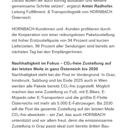
Darauf wollen wir auch künftig aufbauen und weitere
gemeinsame Schritte setzen“, ergänzt
Armin Radhofer
,
Leitung Fulfillment- & Transportlogistik von HORNBACH
Österreich.
HORNBACH-Kundinnen und -Kunden profitieren durch
die Kooperation von einer reibungslosen Paketzustellung
mit hoher Erstzustellquote von 94 Prozent und kurzen
Lieferzeiten, 98 Prozent aller Sendungen sind bereits am
nächsten Tag bei den EmpfängerInnen.
Nachhaltigkeit im Fokus – CO₂-freie Zustellung auf
der letzten Meile in ganz Österreich bis 2030
Nachhaltigkeit steht bei der Post im Vordergrund: In Graz,
Innsbruck, Salzburg und bis Ende 2025 auch in Wien
werden alle Pakete bereits CO₂-frei zugestellt. Möglich
machen das eine Zustellung zu Fuß, mit E-Bikes, E-
Mopeds oder E-Transportern und die größte E-Flotte
Österreichs mit mehr als 5.000 E-Fahrzeugen. Bis 2030
will die Post die gesamte Zustellung auf der letzten Meile
CO₂-frei abwickeln – ein Ziel, das auch HORNBACH
unterstützt und vor allem freut, denn die emissionsarme
Zustellung in Graz passt ideal zum bereits dritten Bau-