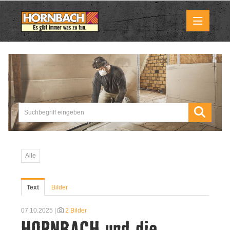
Medienmitteilungen
Pressemitteilungen
Downloads
Marktbilder
Alle
Über uns
Text
Bilder
HORNBACH als Unternehmen
07.10.2025 |
2 Bilder
HORNBACH und die