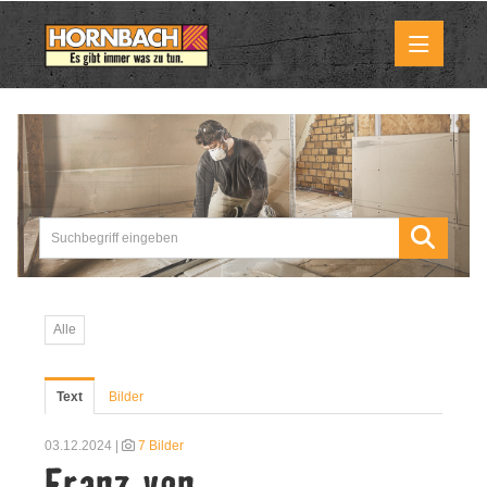
Medienmitteilungen
Pressemitteilungen
Downloads
Marktbilder
Alle
Über uns
Text
Bilder
HORNBACH als Unternehmen
03.12.2024 |
7 Bilder
Franz von