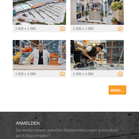
1 920 x 1 080
1 920 x 1 080
1 920 x 1 080
1 920 x 1 080
weitere ...
ANMELDEN
Sie wollen unsere aktuellen Medienmitteilungen automatisch
per E-Mail erhalten?