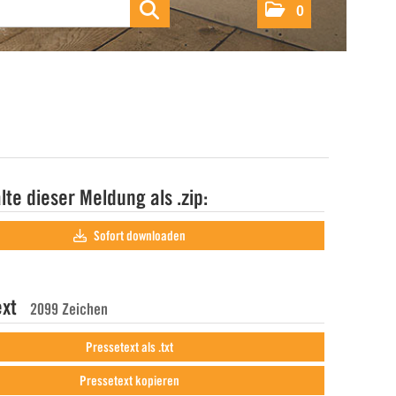
0
alte dieser Meldung als .zip:
Sofort downloaden
ext
2099 Zeichen
Pressetext als .txt
Pressetext kopieren