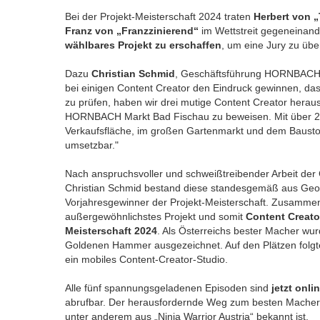
Bei der Projekt-Meisterschaft 2024 traten
Herbert von
Franz von „Franzzinierend“
im Wettstreit gegeneinan
wählbares Projekt zu erschaffen
, um eine Jury zu üb
Dazu
Christian Schmid
, Geschäftsführung HORNBACH Ö
bei einigen Content Creator den Eindruck gewinnen, dass
zu prüfen, haben wir drei mutige Content Creator herau
HORNBACH Markt Bad Fischau zu beweisen. Mit über 20
Verkaufsfläche, im großen Gartenmarkt und dem Baustoff
umsetzbar."
Nach anspruchsvoller und schweißtreibender Arbeit der
Christian Schmid bestand diese standesgemäß aus Geo
Vorjahresgewinner der Projekt-Meisterschaft. Zusamme
außergewöhnlichstes Projekt und somit
Content Creato
Meisterschaft 2024
. Als Österreichs bester Macher wurd
Goldenen Hammer ausgezeichnet. Auf den Plätzen folgt
ein mobiles Content-Creator-Studio.
Alle fünf spannungsgeladenen Episoden sind
jetzt onli
abrufbar. Der herausfordernde Weg zum besten Mache
unter anderem aus „Ninja Warrior Austria“ bekannt ist.