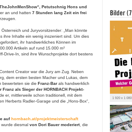
 „TheJohnMenShow“, Petutschnig Hons und
Bilder (7
der an und hatten
7 Stunden lang Zeit ein frei
erzeugen.
sterreich und Juryvorsitzender: „
Man könnte
 ihre Inhalte ein wenig inszeniert sind. Um dies
sgefordert, ihr handwerkliches Können im
0.000 Artikeln auf rund 15.000 m²
-Drive-In, sind ihre Wunschprojekte dort bestens
 Content Creator war die Jury am Zug. Neben
rg, dem ersten besten Macher und Lukas, dem
n bewerteten sie die
Franz-Bar
als handwerklich
r Franz als
Sieger der HORNBACH Projekt-
e er, mittlerweile schon traditionell, mit dem
1 920 x 1 080
en Herberts Radler-Garage und die „Hons-Box“,
ne auf
hornbach.at/projektmeisterschaft
r wurde diesmal
von
Dori Bauer moderiert
, die