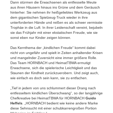
Dann stürmen die Erwachsenen als entfesselte Meute
aus ihren Häusern hinaus ins Grüne und dem Geräusch
hinterher. Sie nehmen ihr heißgeliebtes Werkzeug aus
dem gigantischen Spielzeug-Truck wieder in ihre
unterforderten Hände und reißen es als schwer vermisste
Trophäe in die Luft. In ihrer Leidenschaft vereint, bejubeln
sie das Frühjahr mit einer ekstatischen Freude, wie sie
sonst eben nur Kinder zeigen können.
Das Kernthema der „kindlichen Freude“ kommt dabei
nicht von ungefähr und spielt in Zeiten anhaltender Krisen
und mangelnder Zuversicht eine immer größere Rolle.
Das Team HORNBACH und HeimatTBWA ermutigt
Erwachsene, sich die spielerische Leichtigkeit und das
Staunen der Kindheit zurückzuerobern. Und zeigt auch,
wie einfach es doch sein kann, sie zu entfachen.
„Tief in jedem von uns schlummert dieser Drang nach
entfesseltem kindlichen Überschwang“, so der langjährige
Chefkreative bei HeimatTBWA für HORNBACH
Guido
Heffels
. „HORNBACH bedient wie keine andere Marke
diese Sehnsucht mit einer schubkarrengroßen Portion