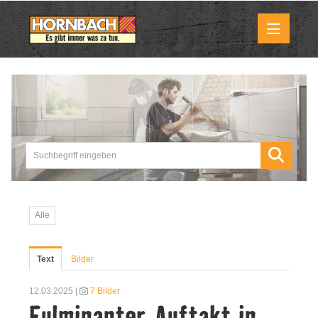
Medienmitteilungen
Pressemitteilungen
Downloads
Marktbilder
Alle
Über uns
Text
Bilder
HORNBACH als Unternehmen
12.03.2025 |
7 Bilder
Fulminanter Auftakt in