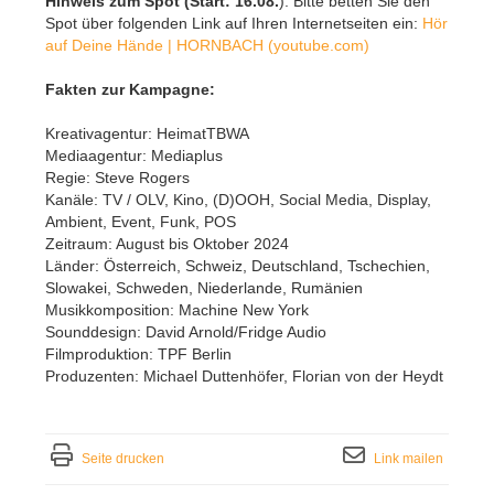
Hinweis zum Spot (Start
: 16.08.
): Bitte betten Sie den
Spot über folgenden Link auf Ihren Internetseiten ein:
Hör
auf Deine Hände | HORNBACH (youtube.com)
Fakten zur Kampagne:
Kreativagentur: HeimatTBWA
Mediaagentur: Mediaplus
Regie: Steve Rogers
Kanäle: TV / OLV, Kino, (D)OOH, Social Media, Display,
Ambient, Event, Funk, POS
Zeitraum: August bis Oktober 2024
Länder: Österreich, Schweiz, Deutschland, Tschechien,
Slowakei, Schweden, Niederlande, Rumänien
Musikkomposition: Machine New York
Sounddesign: David Arnold/Fridge Audio
Filmproduktion: TPF Berlin
Produzenten: Michael Duttenhöfer, Florian von der Heydt
Seite drucken
Link mailen