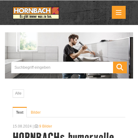
Medienmitteilungen
Pressemitteilungen
Downloads
Marktbilder
Alle
Über uns
Text
Bilder
HORNBACH als Unternehmen
15.08.2024 |
9 Bilder
HORNBACHs humorvolle