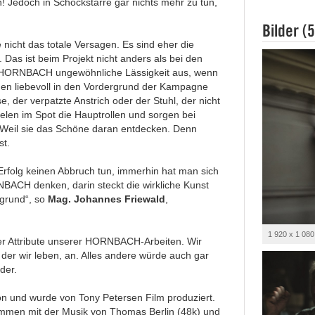
! Jedoch in Schockstarre gar nichts mehr zu tun,
Bilder (5
icht das totale Versagen. Es sind eher die
 Das ist beim Projekt nicht anders als bei den
ür HORNBACH ungewöhnliche Lässigkeit aus, wenn
en liebevoll in den Vordergrund der Kampagne
e, der verpatzte Anstrich oder der Stuhl, der nicht
pielen im Spot die Hauptrollen und sorgen bei
. Weil sie das Schöne daran entdecken. Denn
st.
 Erfolg keinen Abbruch tun, immerhin hat man sich
NBACH denken, darin steckt die wirkliche Kunst
rgrund“, so
Mag. Johannes Friewald
,
1 920 x 1 080
her Attribute unserer HORNBACH-Arbeiten. Wir
der wir leben, an. Alles andere würde auch gar
der.
on und wurde von Tony Petersen Film produziert.
mmen mit der Musik von Thomas Berlin (48k) und