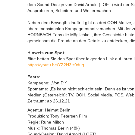
dem Sound-Design von David Arnold (LOFT) wird der S
Ausprobieren, Scheitern und Weitermachen.
Neben dem Bewegtbildauftritt gibt es drei OOH-Motive, d
überdimensionalen Kampagnenmotiv machen. Mit der z
HORNBACH Fans die Möglichkeit, ihre Geschichte hinte
gemeinsam die Freude an den Details zu entdecken, die
Hinweis zum Spot:
Bitte betten Sie den Spot über folgenden Link auf Ihren I
https://youtu.be/YZ2H3iz0dug
Facts:
Kampagne: „Von Dir“
Spotname: „Es kann nicht schlecht sein. Denn es ist von 
Medien (Österreich): TV, OOH, Social Media, POS, Webs
Zeitraum: ab 26.12.21
Agentur: Heimat Berlin
Produktion: Tony Petersen Film
Regie: Rune Milton
Musik: Thomas Berlin (48k)
Sound-Design: David Arnold (LOFT)