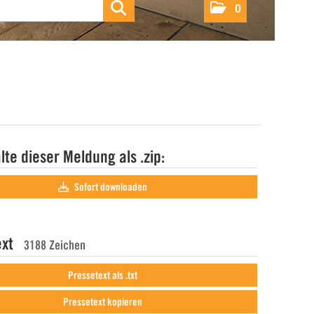
0
alte dieser Meldung als .zip:
Sofort downloaden
ext
3188 Zeichen
Pressetext als .txt
Pressetext kopieren