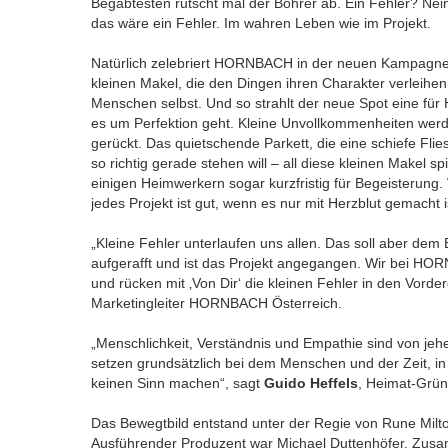
Begabtesten rutscht mal der Bohrer ab. Ein Fehler? Nein
das wäre ein Fehler. Im wahren Leben wie im Projekt.
Natürlich zelebriert HORNBACH in der neuen Kampagne n
kleinen Makel, die den Dingen ihren Charakter verleihen.
Menschen selbst. Und so strahlt der neue Spot eine f
es um Perfektion geht. Kleine Unvollkommenheiten werd
gerückt. Das quietschende Parkett, die eine schiefe Flies
so richtig gerade stehen will – all diese kleinen Makel s
einigen Heimwerkern sogar kurzfristig für Begeisterung
jedes Projekt ist gut, wenn es nur mit Herzblut gemacht i
„Kleine Fehler unterlaufen uns allen. Das soll aber dem
aufgerafft und ist das Projekt angegangen. Wir bei HOR
und rücken mit ‚Von Dir‘ die kleinen Fehler in den Vorde
Marketingleiter HORNBACH Österreich.
„Menschlichkeit, Verständnis und Empathie sind von je
setzen grundsätzlich bei dem Menschen und der Zeit, in 
keinen Sinn machen“, sagt
Guido Heffels
, Heimat-Grün
Das Bewegtbild entstand unter der Regie von Rune Milt
Ausführender Produzent war Michael Duttenhöfer. Zusa