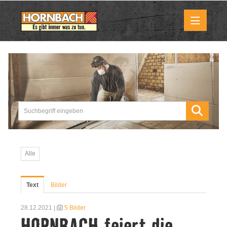
Medienmitteilungen
Pressemitteilungen
Downloads
Marktbilder
Alle
Über uns
Text
Bilder
HORNBACH als Unternehmen
28.12.2021 |
5 Bilder
HORNBACH feiert die