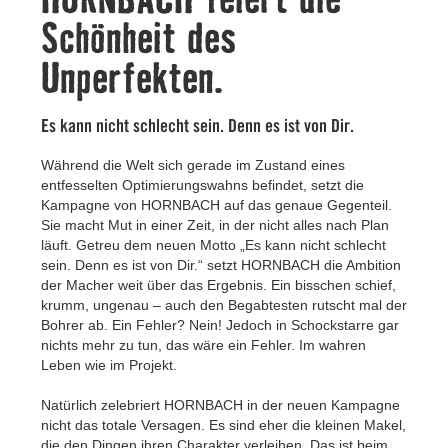
Kontakt
Schönheit des
Unperfekten.
Es kann nicht schlecht sein. Denn es ist von Dir.
Während die Welt sich gerade im Zustand eines
entfesselten Optimierungswahns befindet, setzt die
Kampagne von HORNBACH auf das genaue Gegenteil.
Sie macht Mut in einer Zeit, in der nicht alles nach Plan
läuft. Getreu dem neuen Motto „Es kann nicht schlecht
sein. Denn es ist von Dir.“ setzt HORNBACH die Ambition
der Macher weit über das Ergebnis. Ein bisschen schief,
krumm, ungenau – auch den Begabtesten rutscht mal der
Bohrer ab. Ein Fehler? Nein! Jedoch in Schockstarre gar
nichts mehr zu tun, das wäre ein Fehler. Im wahren
Leben wie im Projekt.
Natürlich zelebriert HORNBACH in der neuen Kampagne
nicht das totale Versagen. Es sind eher die kleinen Makel,
die den Dingen ihren Charakter verleihen. Das ist beim