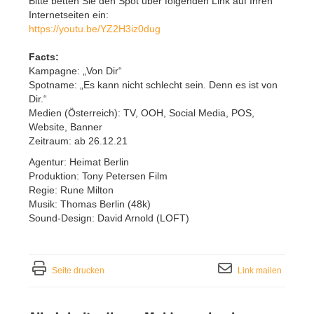
Bitte betten Sie den Spot über folgenden Link auf Ihren
Internetseiten ein:
https://youtu.be/YZ2H3iz0dug
Facts:
Kampagne: „Von Dir“
Spotname: „Es kann nicht schlecht sein. Denn es ist von
Dir.“
Medien (Österreich): TV, OOH, Social Media, POS,
Website, Banner
Zeitraum: ab 26.12.21
Agentur: Heimat Berlin
Produktion: Tony Petersen Film
Regie: Rune Milton
Musik: Thomas Berlin (48k)
Sound-Design: David Arnold (LOFT)
Seite drucken
Link mailen