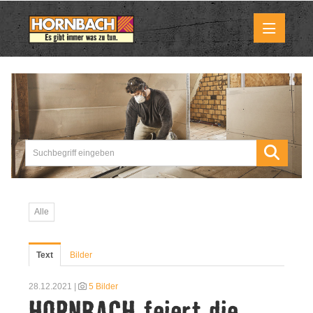
Medienmitteilungen
Pressemitteilungen
Downloads
Marktbilder
Alle
Über uns
Text
Bilder
HORNBACH als Unternehmen
28.12.2021 |
5 Bilder
HORNBACH feiert die