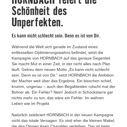
Kontakt
Schönheit des
Unperfekten.
Es kann nicht schlecht sein. Denn es ist von Dir.
Während die Welt sich gerade im Zustand eines
entfesselten Optimierungswahns befindet, setzt die
Kampagne von HORNBACH auf das genaue Gegenteil.
Sie macht Mut in einer Zeit, in der nicht alles nach Plan
läuft. Getreu dem neuen Motto „Es kann nicht schlecht
sein. Denn es ist von Dir.“ setzt HORNBACH die Ambition
der Macher weit über das Ergebnis. Ein bisschen schief,
krumm, ungenau – auch den Begabtesten rutscht mal der
Bohrer ab. Ein Fehler? Nein! Jedoch in Schockstarre gar
nichts mehr zu tun, das wäre ein Fehler. Im wahren
Leben wie im Projekt.
Natürlich zelebriert HORNBACH in der neuen Kampagne
nicht das totale Versagen. Es sind eher die kleinen Makel,
die den Dingen ihren Charakter verleihen. Das ist beim