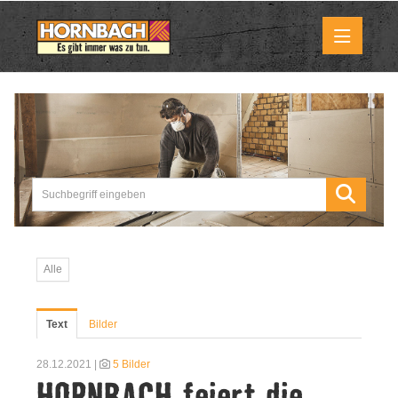
Medienmitteilungen
Pressemitteilungen
Downloads
Marktbilder
Alle
Über uns
Text
Bilder
HORNBACH als Unternehmen
28.12.2021 |
5 Bilder
HORNBACH feiert die