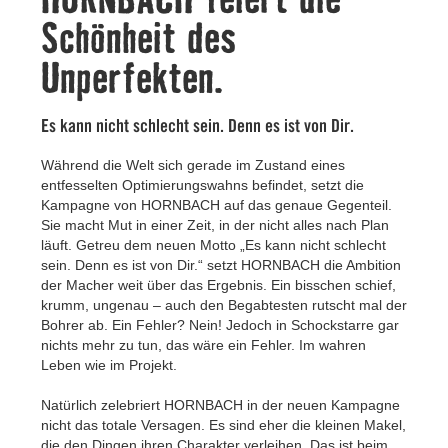
Kontakt
Schönheit des
Unperfekten.
Es kann nicht schlecht sein. Denn es ist von Dir.
Während die Welt sich gerade im Zustand eines
entfesselten Optimierungswahns befindet, setzt die
Kampagne von HORNBACH auf das genaue Gegenteil.
Sie macht Mut in einer Zeit, in der nicht alles nach Plan
läuft. Getreu dem neuen Motto „Es kann nicht schlecht
sein. Denn es ist von Dir.“ setzt HORNBACH die Ambition
der Macher weit über das Ergebnis. Ein bisschen schief,
krumm, ungenau – auch den Begabtesten rutscht mal der
Bohrer ab. Ein Fehler? Nein! Jedoch in Schockstarre gar
nichts mehr zu tun, das wäre ein Fehler. Im wahren
Leben wie im Projekt.
Natürlich zelebriert HORNBACH in der neuen Kampagne
nicht das totale Versagen. Es sind eher die kleinen Makel,
die den Dingen ihren Charakter verleihen. Das ist beim