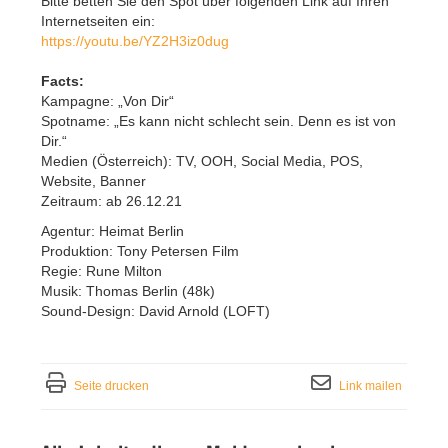
Bitte betten Sie den Spot über folgenden Link auf Ihren
Internetseiten ein:
https://youtu.be/YZ2H3iz0dug
Facts:
Kampagne: „Von Dir“
Spotname: „Es kann nicht schlecht sein. Denn es ist von
Dir.“
Medien (Österreich): TV, OOH, Social Media, POS,
Website, Banner
Zeitraum: ab 26.12.21
Agentur: Heimat Berlin
Produktion: Tony Petersen Film
Regie: Rune Milton
Musik: Thomas Berlin (48k)
Sound-Design: David Arnold (LOFT)
Seite drucken
Link mailen