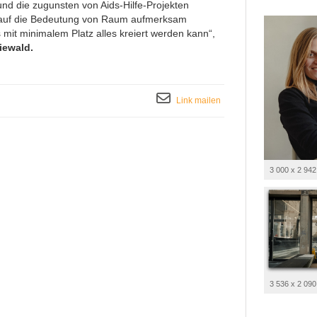
d die zugunsten von Aids-Hilfe-Projekten
r auf die Bedeutung von Raum aufmerksam
it minimalem Platz alles kreiert werden kann“,
iewald.
Link mailen
3 000 x 2 942
3 536 x 2 090