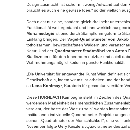
Design ausmacht, ist sicher mit wenig Aufwand auf den
braucht es auch eine gewisse Idee.“ so der vielfach aus
Doch nicht nur eine, sondern gleich drei sehr unterschie
Funktionalität weitergedacht und handwerklich ausgearb
Muhamedagić
ist eine durch Stampflehm geformte Sitzm
Einklang bringen. Der
Vogel-Quadratmeter von Jakob
totholzarmen, bewirtschafteten Wäldern und veranschaul
Natur. Und der
Quadratmeter Stadtmöbel von Anton D
Stadtszenerie für den Innenraum nutzbar und spielt dabe
Wahrnehmungsmöglichkeiten in puncto Funktionalität.
„Die Universität für angewandte Kunst Wien definiert sich 
Gesellschaft ein, indem wir mit ihr arbeiten und der han
so
Lena Kohlmayr
, Kuratorin für gesamtuniversitäre Ve
Diese HORNBACH Kampagne steht im Zeichen des Quadr
werdenden Maßeinheit des menschlichen Zusammenleben
verdient, der beste der Welt zu sein“ werden internation
Institutionen individuelle Quadratmeter-Projekte umgese
seinen „Quadratmeter der Menschlichkeit“, eine voll fun
November folgte Gery Keszlers „Quadratmeter des Zufall