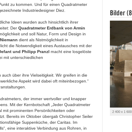
 Punkt zu kommen. Und für einen Quadratmeter
gezeichnete Industriedesigner Diez.
Bilder (8
dliche Ideen wurden auch hinsichtlich ihrer
eitet: Der
Quadratmeter Erdbank von Armin
öglichkeit und soll Natur, Form und Design in
 Niemann
dient als Nistmöglichkeit in
icht die Notwendigkeit eines Austausches mit der
efant und Philipp Pranzl
macht eine losgelöste
i mit unterschiedlichen
auch über ihre Vielseitigkeit. Wir greifen in die
dwerkliche Aspekt wird dabei oft miteinbezogen.“
ranstaltungen.
atmeters, der immer wertvoller und knapper
s. Mit der Kernbotschaft „Jeder Quadratmeter
al mit prominenten Persönlichkeiten oder
2 400 x 1 600
tzt. Bereits im Oktober übergab Christopher Seiler
ktionsfähige Suppenküche, der Caritas. Im
s“, eine interaktive Verbindung aus Rohren, in