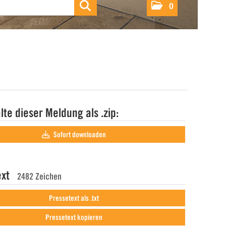
0
alte dieser Meldung als .zip:
Sofort downloaden
ext
2482 Zeichen
Pressetext als .txt
Pressetext kopieren