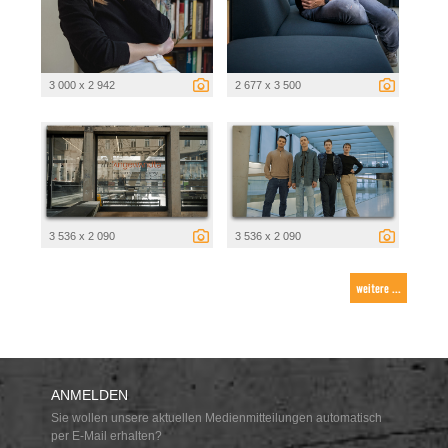
3 000 x 2 942
2 677 x 3 500
3 536 x 2 090
3 536 x 2 090
weitere ...
ANMELDEN
Sie wollen unsere aktuellen Medienmitteilungen automatisch
per E-Mail erhalten?