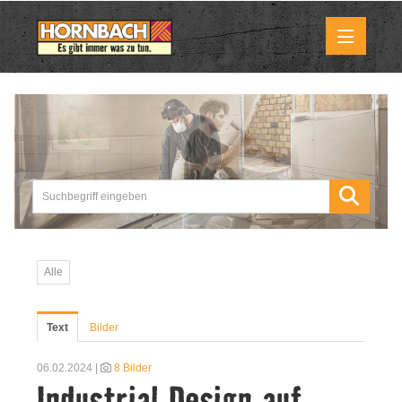
Medienmitteilungen
Pressemitteilungen
Downloads
Marktbilder
Alle
Über uns
Text
Bilder
HORNBACH als Unternehmen
06.02.2024 |
8 Bilder
Industrial Design auf