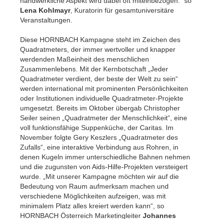
handwerkliche Aspekt wird dabei oft miteinbezogen.“ so
Lena Kohlmayr
, Kuratorin für gesamtuniversitäre
Veranstaltungen.
Diese HORNBACH Kampagne steht im Zeichen des
Quadratmeters, der immer wertvoller und knapper
werdenden Maßeinheit des menschlichen
Zusammenlebens. Mit der Kernbotschaft „Jeder
Quadratmeter verdient, der beste der Welt zu sein“
werden international mit prominenten Persönlichkeiten
oder Institutionen individuelle Quadratmeter-Projekte
umgesetzt. Bereits im Oktober übergab Christopher
Seiler seinen „Quadratmeter der Menschlichkeit“, eine
voll funktionsfähige Suppenküche, der Caritas. Im
November folgte Gery Keszlers „Quadratmeter des
Zufalls“, eine interaktive Verbindung aus Rohren, in
denen Kugeln immer unterschiedliche Bahnen nehmen
und die zugunsten von Aids-Hilfe-Projekten versteigert
wurde. „Mit unserer Kampagne möchten wir auf die
Bedeutung von Raum aufmerksam machen und
verschiedene Möglichkeiten aufzeigen, was mit
minimalem Platz alles kreiert werden kann“, so
HORNBACH Österreich Marketingleiter
Johannes