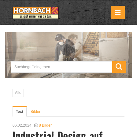
Medienmitteilungen
Pressemitteilungen
Downloads
Marktbilder
Alle
Über uns
Text
Bilder
HORNBACH als Unternehmen
06.02.2024 |
8 Bilder
Industrial Design auf