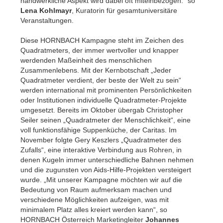
handwerkliche Aspekt wird dabei oft miteinbezogen.“ so
Lena Kohlmayr
, Kuratorin für gesamtuniversitäre
Veranstaltungen.
Diese HORNBACH Kampagne steht im Zeichen des
Quadratmeters, der immer wertvoller und knapper
werdenden Maßeinheit des menschlichen
Zusammenlebens. Mit der Kernbotschaft „Jeder
Quadratmeter verdient, der beste der Welt zu sein“
werden international mit prominenten Persönlichkeiten
oder Institutionen individuelle Quadratmeter-Projekte
umgesetzt. Bereits im Oktober übergab Christopher
Seiler seinen „Quadratmeter der Menschlichkeit“, eine
voll funktionsfähige Suppenküche, der Caritas. Im
November folgte Gery Keszlers „Quadratmeter des
Zufalls“, eine interaktive Verbindung aus Rohren, in
denen Kugeln immer unterschiedliche Bahnen nehmen
und die zugunsten von Aids-Hilfe-Projekten versteigert
wurde. „Mit unserer Kampagne möchten wir auf die
Bedeutung von Raum aufmerksam machen und
verschiedene Möglichkeiten aufzeigen, was mit
minimalem Platz alles kreiert werden kann“, so
HORNBACH Österreich Marketingleiter
Johannes