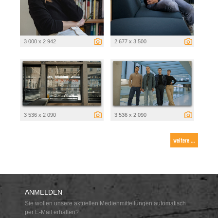
3 000 x 2 942
2 677 x 3 500
3 536 x 2 090
3 536 x 2 090
weitere ...
ANMELDEN
Sie wollen unsere aktuellen Medienmitteilungen automatisch
per E-Mail erhalten?