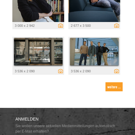
3 000 x 2 942
2 677 x 3 500
3 536 x 2 090
3 536 x 2 090
weitere ...
ANMELDEN
Sie wollen unsere aktuellen Medienmitteilungen automatisch
per E-Mail erhalten?