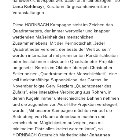
handwerkliche Aspekt wird dabei oft miteinbezogen.“ so
Lena Kohlmayr
, Kuratorin für gesamtuniversitäre
Veranstaltungen.
Diese HORNBACH Kampagne steht im Zeichen des
Quadratmeters, der immer wertvoller und knapper
werdenden Maßeinheit des menschlichen
Zusammenlebens. Mit der Kernbotschaft „Jeder
Quadratmeter verdient, der beste der Welt zu sein“
werden international mit prominenten Persönlichkeiten
oder Institutionen individuelle Quadratmeter-Projekte
umgesetzt. Bereits im Oktober übergab Christopher
Seiler seinen „Quadratmeter der Menschlichkeit“, eine
voll funktionsfähige Suppenküche, der Caritas. Im
November folgte Gery Keszlers „Quadratmeter des
Zufalls“, eine interaktive Verbindung aus Rohren, in
denen Kugeln immer unterschiedliche Bahnen nehmen
und die zugunsten von Aids-Hilfe-Projekten versteigert
wurde. „Mit unserer Kampagne möchten wir auf die
Bedeutung von Raum aufmerksam machen und
verschiedene Möglichkeiten aufzeigen, was mit
minimalem Platz alles kreiert werden kann“, so
HORNBACH Österreich Marketingleiter
Johannes