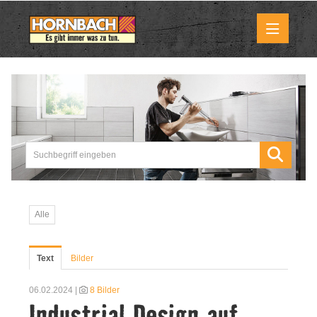
Medienmitteilungen
Pressemitteilungen
Downloads
Marktbilder
Alle
Über uns
Text
Bilder
HORNBACH als Unternehmen
06.02.2024 |
8 Bilder
Industrial Design auf