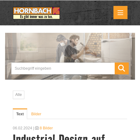
Medienmitteilungen
Pressemitteilungen
Downloads
Marktbilder
Alle
Über uns
Text
Bilder
HORNBACH als Unternehmen
06.02.2024 |
8 Bilder
Industrial Design auf