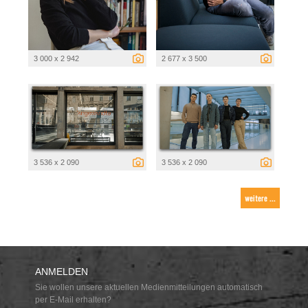
3 000 x 2 942
2 677 x 3 500
3 536 x 2 090
3 536 x 2 090
weitere ...
ANMELDEN
Sie wollen unsere aktuellen Medienmitteilungen automatisch
per E-Mail erhalten?