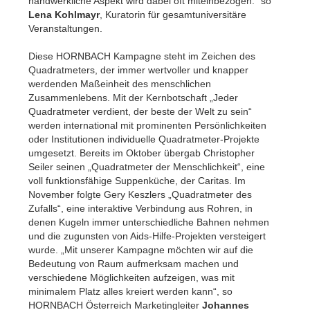
handwerkliche Aspekt wird dabei oft miteinbezogen.“ so
Lena Kohlmayr
, Kuratorin für gesamtuniversitäre
Veranstaltungen.
Diese HORNBACH Kampagne steht im Zeichen des
Quadratmeters, der immer wertvoller und knapper
werdenden Maßeinheit des menschlichen
Zusammenlebens. Mit der Kernbotschaft „Jeder
Quadratmeter verdient, der beste der Welt zu sein“
werden international mit prominenten Persönlichkeiten
oder Institutionen individuelle Quadratmeter-Projekte
umgesetzt. Bereits im Oktober übergab Christopher
Seiler seinen „Quadratmeter der Menschlichkeit“, eine
voll funktionsfähige Suppenküche, der Caritas. Im
November folgte Gery Keszlers „Quadratmeter des
Zufalls“, eine interaktive Verbindung aus Rohren, in
denen Kugeln immer unterschiedliche Bahnen nehmen
und die zugunsten von Aids-Hilfe-Projekten versteigert
wurde. „Mit unserer Kampagne möchten wir auf die
Bedeutung von Raum aufmerksam machen und
verschiedene Möglichkeiten aufzeigen, was mit
minimalem Platz alles kreiert werden kann“, so
HORNBACH Österreich Marketingleiter
Johannes