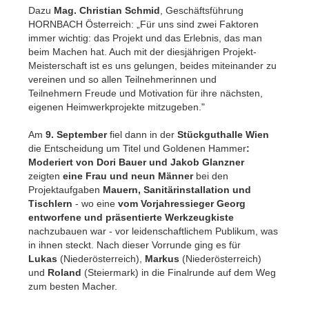
Dazu
Mag. Christian Schmid
, Geschäftsführung
HORNBACH Österreich: „Für uns sind zwei Faktoren
immer wichtig: das Projekt und das Erlebnis, das man
beim Machen hat. Auch mit der diesjährigen Projekt-
Meisterschaft ist es uns gelungen, beides miteinander zu
vereinen und so allen Teilnehmerinnen und
Teilnehmern Freude und Motivation für ihre nächsten,
eigenen Heimwerkprojekte mitzugeben."
Am
9. September
fiel dann in der
Stückguthalle Wien
die Entscheidung um Titel und Goldenen Hammer
:
Moderiert von Dori Bauer und Jakob Glanzner
zeigten
eine Frau und neun Männer
bei den
Projektaufgaben
Mauern, Sanitärinstallation und
Tischlern
-
wo eine
vom Vorjahressieger Georg
entworfene und präsentierte Werkzeugkiste
nachzubauen war -
vor leidenschaftlichem Publikum, was
in ihnen steckt. Nach dieser Vorrunde ging es für
Lukas
(Niederösterreich),
Markus
(Niederösterreich)
und
Roland
(Steiermark) in die Finalrunde auf dem Weg
zum besten Macher.