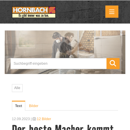
Medienmitteilungen
Pressemitteilungen
Downloads
Marktbilder
Alle
Über uns
Text
Bilder
HORNBACH als Unternehmen
12.09.2023 |
12 Bilder
Der beste Macher kommt