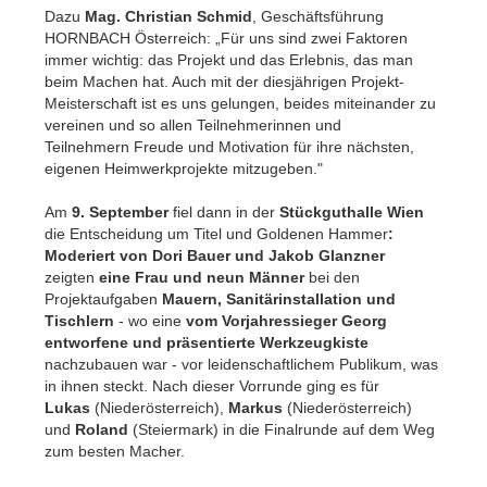
Dazu
Mag. Christian Schmid
, Geschäftsführung
HORNBACH Österreich: „Für uns sind zwei Faktoren
immer wichtig: das Projekt und das Erlebnis, das man
beim Machen hat. Auch mit der diesjährigen Projekt-
Meisterschaft ist es uns gelungen, beides miteinander zu
vereinen und so allen Teilnehmerinnen und
Teilnehmern Freude und Motivation für ihre nächsten,
eigenen Heimwerkprojekte mitzugeben."
Am
9. September
fiel dann in der
Stückguthalle Wien
die Entscheidung um Titel und Goldenen Hammer
:
Moderiert von Dori Bauer und Jakob Glanzner
zeigten
eine Frau und neun Männer
bei den
Projektaufgaben
Mauern, Sanitärinstallation und
Tischlern
-
wo eine
vom Vorjahressieger Georg
entworfene und präsentierte Werkzeugkiste
nachzubauen war -
vor leidenschaftlichem Publikum, was
in ihnen steckt. Nach dieser Vorrunde ging es für
Lukas
(Niederösterreich),
Markus
(Niederösterreich)
und
Roland
(Steiermark) in die Finalrunde auf dem Weg
zum besten Macher.