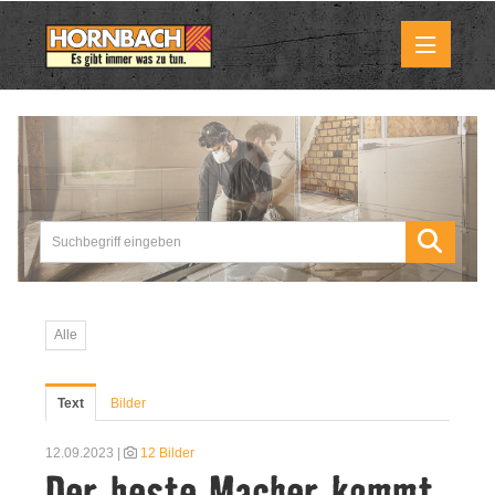
Medienmitteilungen
Pressemitteilungen
Downloads
Marktbilder
Alle
Über uns
Text
Bilder
HORNBACH als Unternehmen
12.09.2023 |
12 Bilder
Der beste Macher kommt