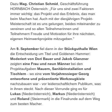
Dazu
Mag. Christian Schmid
, Geschäftsführung
HORNBACH Österreich: „Für uns sind zwei Faktoren
immer wichtig: das Projekt und das Erlebnis, das man
beim Machen hat. Auch mit der diesjährigen Projekt-
Meisterschaft ist es uns gelungen, beides miteinander zu
vereinen und so allen Teilnehmerinnen und
Teilnehmern Freude und Motivation für ihre nächsten,
eigenen Heimwerkprojekte mitzugeben."
Am
9. September
fiel dann in der
Stückguthalle Wien
die Entscheidung um Titel und Goldenen Hammer
:
Moderiert von Dori Bauer und Jakob Glanzner
zeigten
eine Frau und neun Männer
bei den
Projektaufgaben
Mauern, Sanitärinstallation und
Tischlern
-
wo eine
vom Vorjahressieger Georg
entworfene und präsentierte Werkzeugkiste
nachzubauen war -
vor leidenschaftlichem Publikum, was
in ihnen steckt. Nach dieser Vorrunde ging es für
Lukas
(Niederösterreich),
Markus
(Niederösterreich)
und
Roland
(Steiermark) in die Finalrunde auf dem Weg
zum besten Macher.