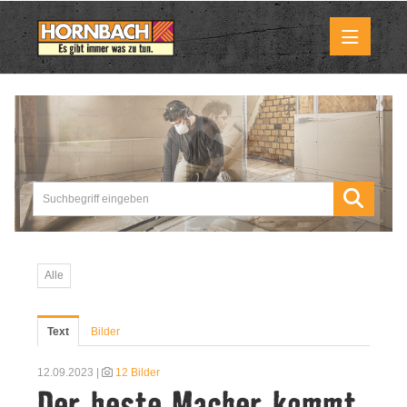
Medienmitteilungen
Pressemitteilungen
Downloads
Marktbilder
Alle
Über uns
Text
Bilder
HORNBACH als Unternehmen
12.09.2023 |
12 Bilder
Der beste Macher kommt