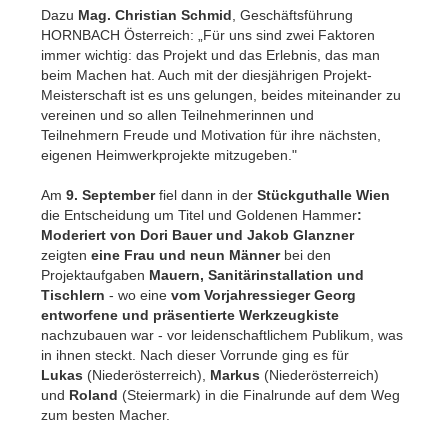
Dazu
Mag. Christian Schmid
, Geschäftsführung
HORNBACH Österreich: „Für uns sind zwei Faktoren
immer wichtig: das Projekt und das Erlebnis, das man
beim Machen hat. Auch mit der diesjährigen Projekt-
Meisterschaft ist es uns gelungen, beides miteinander zu
vereinen und so allen Teilnehmerinnen und
Teilnehmern Freude und Motivation für ihre nächsten,
eigenen Heimwerkprojekte mitzugeben."
Am
9. September
fiel dann in der
Stückguthalle Wien
die Entscheidung um Titel und Goldenen Hammer
:
Moderiert von Dori Bauer und Jakob Glanzner
zeigten
eine Frau und neun Männer
bei den
Projektaufgaben
Mauern, Sanitärinstallation und
Tischlern
-
wo eine
vom Vorjahressieger Georg
entworfene und präsentierte Werkzeugkiste
nachzubauen war -
vor leidenschaftlichem Publikum, was
in ihnen steckt. Nach dieser Vorrunde ging es für
Lukas
(Niederösterreich),
Markus
(Niederösterreich)
und
Roland
(Steiermark) in die Finalrunde auf dem Weg
zum besten Macher.