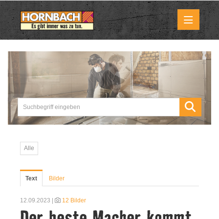
Medienmitteilungen
Pressemitteilungen
Downloads
Marktbilder
Alle
Über uns
Text
Bilder
HORNBACH als Unternehmen
12.09.2023 |
12 Bilder
Der beste Macher kommt