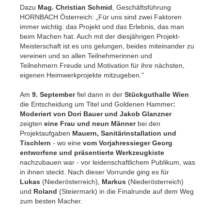
Dazu
Mag. Christian Schmid
, Geschäftsführung
HORNBACH Österreich: „Für uns sind zwei Faktoren
immer wichtig: das Projekt und das Erlebnis, das man
beim Machen hat. Auch mit der diesjährigen Projekt-
Meisterschaft ist es uns gelungen, beides miteinander zu
vereinen und so allen Teilnehmerinnen und
Teilnehmern Freude und Motivation für ihre nächsten,
eigenen Heimwerkprojekte mitzugeben."
Am
9. September
fiel dann in der
Stückguthalle Wien
die Entscheidung um Titel und Goldenen Hammer
:
Moderiert von Dori Bauer und Jakob Glanzner
zeigten
eine Frau und neun Männer
bei den
Projektaufgaben
Mauern, Sanitärinstallation und
Tischlern
-
wo eine
vom Vorjahressieger Georg
entworfene und präsentierte Werkzeugkiste
nachzubauen war -
vor leidenschaftlichem Publikum, was
in ihnen steckt. Nach dieser Vorrunde ging es für
Lukas
(Niederösterreich),
Markus
(Niederösterreich)
und
Roland
(Steiermark) in die Finalrunde auf dem Weg
zum besten Macher.