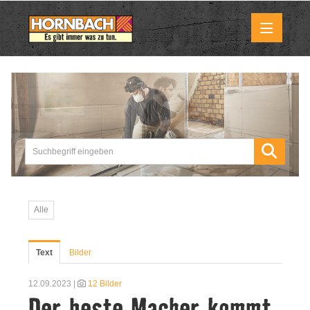
Medienmitteilungen
Pressemitteilungen
Downloads
Marktbilder
Alle
Über uns
Text
Bilder
HORNBACH als Unternehmen
12.09.2023 |
12 Bilder
Der beste Macher kommt